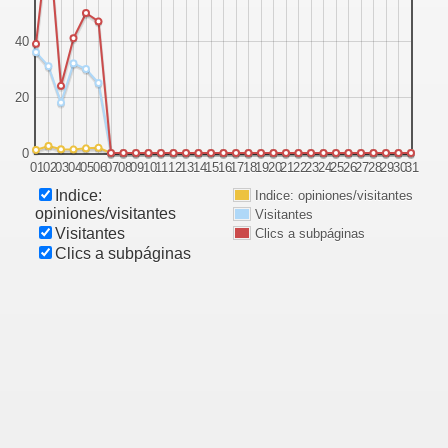
40
20
0
01
02
03
04
05
06
07
08
09
10
11
12
13
14
15
16
17
18
19
20
21
22
23
24
25
26
27
28
29
30
31
Indice:
Indice: opiniones/visitantes
opiniones/visitantes
Visitantes
Visitantes
Clics a subpáginas
Clics a subpáginas