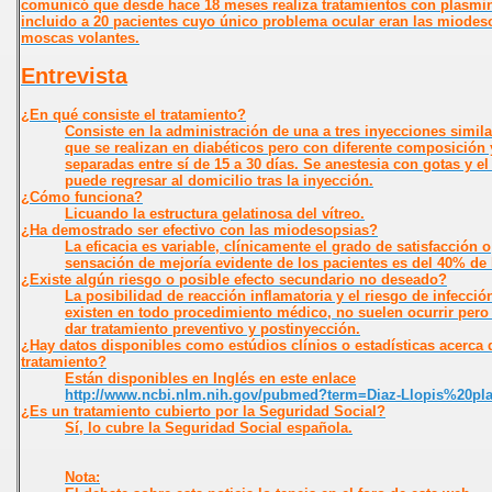
comunicó que desde hace 18 meses realiza tratamientos con plasmi
incluido a 20 pacientes cuyo único problema ocular eran las miodes
moscas volantes.
Entrevista
¿En qué consiste el tratamiento?
Consiste en la administración de una a tres inyecciones simila
que se realizan en diabéticos pero con diferente composición 
separadas entre sí de 15 a 30 días. Se anestesia con gotas y el
puede regresar al domicilio tras la inyección.
¿Cómo funciona?
Licuando la estructura gelatinosa del vítreo.
¿Ha demostrado ser efectivo con las miodesopsias?
La eficacia es variable, clínicamente el grado de satisfacción o
sensación de mejoría evidente de los pacientes es del 40% de 
¿Existe algún riesgo o posible efecto secundario no deseado?
La posibilidad de reacción inflamatoria y el riesgo de infecció
existen en todo procedimiento médico, no suelen ocurrir pero
dar tratamiento preventivo y postinyección.
¿Hay datos disponibles como estúdios clínios o estadísticas acerca 
tratamiento?
Están disponibles en Inglés en este enlace
http://www.ncbi.nlm.nih.gov/pubmed?term=Diaz-Llopis%20pl
¿Es un tratamiento cubierto por la Seguridad Social?
Sí, lo cubre la Seguridad Social española.
Nota: