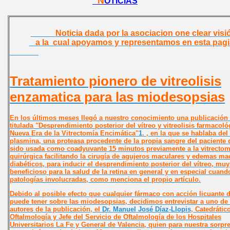
N
OTICIAS
Noticia dada por la asociacion one clear vi
a la cual apoyamos y representamos en esta pag
Tratamiento pionero de vitreolisis
enzamatica para las miodesopsias
En los últimos meses llegó a nuestro conocimiento una publicación c
titulada "Desprendimiento posterior del vítreo y vitreolisis farmacoló
Nueva Era de la Vitrectomía Encimática"
1
. , en la que se hablaba del
plasmina, una proteasa procedente de la propia sangre del paciente 
sido usada como coadyuvante 15 minutos previamente a la vitrectom
quirúrgica facilitando la cirugía de agujeros maculares y edemas ma
diabéticos, para inducir el desprendimiento posterior del vítreo, muy
beneficioso para la salud de la retina en general y en especial cuand
patologías involucradas, como menciona el propio artículo.
Debido al posible efecto que cualquier fármaco con acción licuante d
puede tener sobre las miodesopsias, decidimos entrevistar a uno de 
autores de la publicación, el
Dr. Manuel José Díaz-Llopis
, Catedrátic
Oftalmología y Jefe del Servicio de Oftalmología de los Hospitales
Universitarios La Fe y General de Valencia, quien para nuestra sorpr