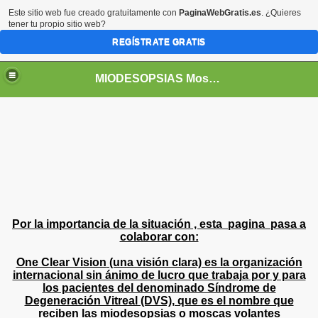
Este sitio web fue creado gratuitamente con
PaginaWebGratis.es
. ¿Quieres
tener tu propio sitio web?
REGÍSTRATE GRATIS
MIODESOPSIAS Moscas Volantes
Por la importancia de la situación , esta pagina pasa a
colaborar con:
One Clear Vision
(una visión clara) es la organización
internacional sin ánimo de lucro que trabaja por y para
los pacientes del denominado Síndrome de
Degeneración Vitreal (DVS), que es el nombre que
reciben las miodesopsias o moscas volantes