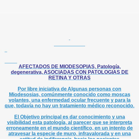
AFECTADOS DE MIODESOPIAS, Patología,
degenerativa, ASOCIADAS CON PATOLOGIAS DE
RETINA Y OTRAS
Por libre iniciativa de Algunas personas con
Miodesosias, comúnmente conocido como moscas
volantes, una enfermedad ocular frecuente y para la
que, todavía no hay un tratamiento médico reconocido.
El Objetivo principal es dar conocimiento y una
visibilidad esta patología, al parecer que se interpreta
erroneamente en el mundo científico, en un intento de
atravesar la especie de muro, infravalorada y en una