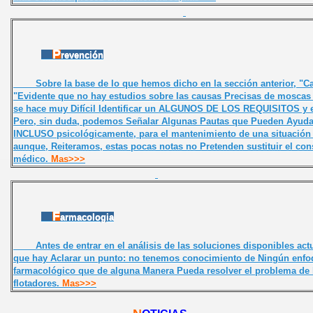
P
revención
Sobre la base de lo que hemos dicho en la sección anterior, "C
"Evidente que no hay estudios sobre las causas Precisas de moscas 
se hace muy Difícil Identificar un ALGUNOS DE LOS REQUISITOS y e
Pero, sin duda, podemos Señalar Algunas Pautas que Pueden Ayuda
INCLUSO psicológicamente, para el mantenimiento de una situación 
aunque, Reiteramos, estas pocas notas no Pretenden sustituir el con
médico.
Mas>>>
F
armacologia
Antes de entrar en el análisis de las soluciones disponibles act
que hay Aclarar un punto: no tenemos conocimiento de Ningún enfo
farmacológico que de alguna Manera Pueda resolver el problema de 
flotadores.
Mas>>>