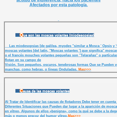
actitud de indiferencia, hacia los pacientes
Afectados por esta patología.
Q
ue son las moscas volantes (miodesopsias)
Las miodesopsias [de galilea, myodes "similar a Mosca '
Opsis y
moscas volantes [del latín, "Moscas volantes '] que significa" mosca
o el francés mouches volantes pequeñas son "Telarañas" o partícula
flotan en su campo de
Visión. Son pequeños, oscuros, tenebrosas formas Que se Pueden 
manchas, como hebras, o líneas Onduladas
.
Mas>>>
C
ausa de las moscas volantes
Al Tratar de Identificar las causas de flotadores Debe tener en cuenta
Diferentes Situaciones que Pueden dar lugar a la aparición de mosca
en vítreo, Algunos de ellos «benigna», como la qué se debe a la deg
más o menos precoz del humor vítreo,
Mas>>>